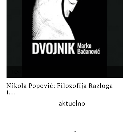
 AUTORA
ESEJ/KRITIKA
Nikola Popović: Filozofija Razloga
i...
aktuelno