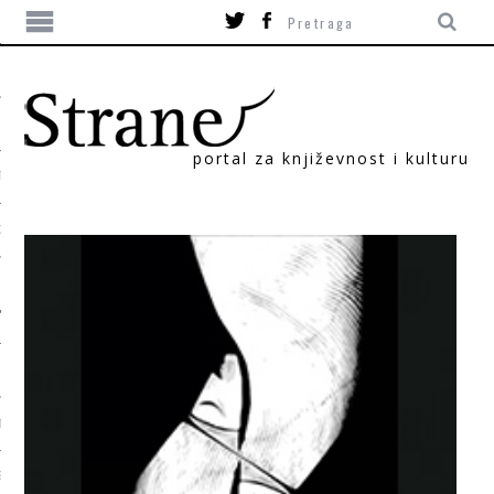
portal za književnost i kulturu
TIKA
ORI
T
SUM