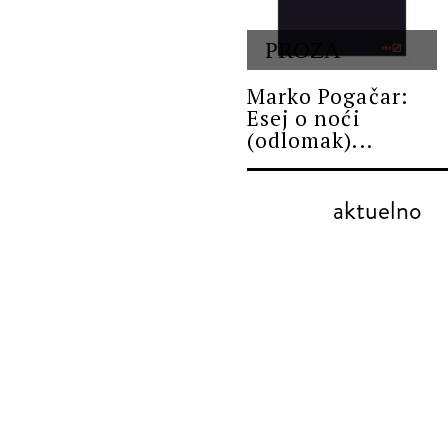
PROZA
Marko Pogačar:
Esej o noći
(odlomak)...
aktuelno