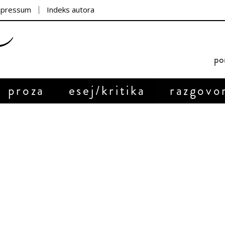
mpressum
Indeks autora
por
proza
esej/kritika
razgovo