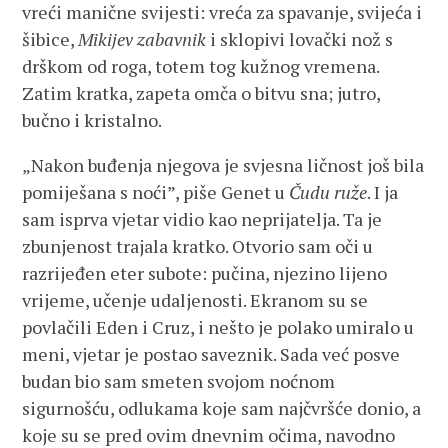
vreći manične svijesti: vreća za spavanje, svijeća i
šibice,
Mikijev zabavnik
i sklopivi lovački nož s
drškom od roga, totem tog kužnog vremena.
Zatim kratka, zapeta omča o bitvu sna; jutro,
bučno i kristalno.
„Nakon buđenja njegova je svjesna ličnost još bila
pomiješana s noći”, piše Genet u
Čudu ruže
. I ja
sam isprva vjetar vidio kao neprijatelja. Ta je
zbunjenost trajala kratko. Otvorio sam oči u
razrijeđen eter subote: pučina, njezino lijeno
vrijeme, učenje udaljenosti. Ekranom su se
povlačili Eden i Cruz, i nešto je polako umiralo u
meni, vjetar je postao saveznik. Sada već posve
budan bio sam smeten svojom noćnom
sigurnošću, odlukama koje sam najčvršće donio, a
koje su se pred ovim dnevnim očima, navodno