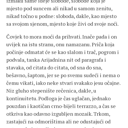
izmaku same ideje slobode, slobode koja je
mjesto pod suncem ali nikad u samom zenitu,
nikad točno u podne: sloboda, dakle, kao mjesto
sa svojom sjenom, mjesto koje živi od svoje noći.
Čovjek to mora moći da prihvati. Inače pada i on
uvijek na istu stranu, onu namazanu. Priča koja
počinje odmatat će se kao slalom i trač, pogrom i
podvala, tanka Arijadnina nit od paragrafa i
stavaka, od citata do citata, od sna do sna,
bešavno, šaptom, jer se po svemu sudeći i nema o
čemu vikati, iako neke stvari svakako jesu očajne.
Niz gluho stepenište rečenica, dakle, u
kontinuitetu. Podloga je čas uglačan, jednako
pouzdan i kaotičan crno-bijeli terrazzo, a čas se
otkriva kao odavno izgubljen mozaik. Trkom,
zastajući na odmorištima ali ne odustajući od