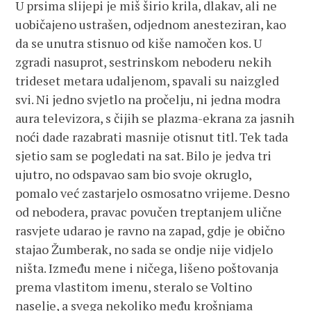
U prsima slijepi je miš širio krila, dlakav, ali ne
uobičajeno ustrašen, odjednom anesteziran, kao
da se unutra stisnuo od kiše namočen kos. U
zgradi nasuprot, sestrinskom neboderu nekih
trideset metara udaljenom, spavali su naizgled
svi. Ni jedno svjetlo na pročelju, ni jedna modra
aura televizora, s čijih se plazma-ekrana za jasnih
noći dade razabrati masnije otisnut titl. Tek tada
sjetio sam se pogledati na sat. Bilo je jedva tri
ujutro, no odspavao sam bio svoje okruglo,
pomalo već zastarjelo osmosatno vrijeme. Desno
od nebodera, pravac povučen treptanjem ulične
rasvjete udarao je ravno na zapad, gdje je obično
stajao Žumberak, no sada se ondje nije vidjelo
ništa. Između mene i ničega, lišeno poštovanja
prema vlastitom imenu, steralo se Voltino
naselje, a svega nekoliko među krošnjama