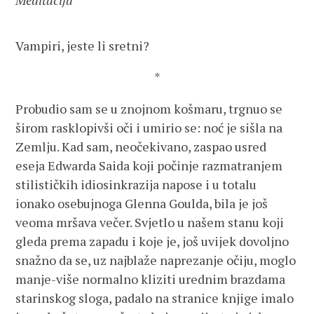
Meditacija
Vampiri, jeste li sretni?
*
Probudio sam se u znojnom košmaru, trgnuo se
širom rasklopivši oči i umirio se: noć je sišla na
Zemlju. Kad sam, neočekivano, zaspao usred
eseja Edwarda Saida koji počinje razmatranjem
stilističkih idiosinkrazija napose i u totalu
ionako osebujnoga Glenna Goulda, bila je još
veoma mršava večer. Svjetlo u našem stanu koji
gleda prema zapadu i koje je, još uvijek dovoljno
snažno da se, uz najblaže naprezanje očiju, moglo
manje-više normalno kliziti urednim brazdama
starinskog sloga, padalo na stranice knjige imalo