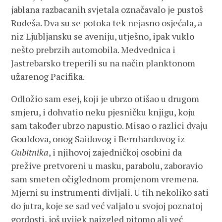
jablana razbacanih svjetala označavalo je pustoš
Rudeša. Dva su se potoka tek nejasno osjećala, a
niz Ljubljansku se aveniju, utješno, ipak vuklo
nešto prebrzih automobila. Medvednica i
Jastrebarsko treperili su na način planktonom
užarenog Pacifika.
Odložio sam esej, koji je ubrzo otišao u drugom
smjeru, i dohvatio neku pjesničku knjigu, koju
sam također ubrzo napustio. Misao o razlici dvaju
Gouldova, onog Saidovog i Bernhardovog iz
Gubitnika
, i njihovoj zajedničkoj osobini da
prežive pretvoreni u masku, parabolu, zaboravio
sam smeten očiglednom promjenom vremena.
Mjerni su instrumenti divljali. U tih nekoliko sati
do jutra, koje se sad već valjalo u svojoj poznatoj
gordosti, još uvijek naizgled pitomo ali već