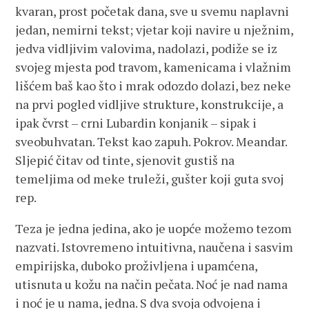
kvaran, prost početak dana, sve u svemu naplavni
jedan, nemirni tekst; vjetar koji navire u nježnim,
jedva vidljivim valovima, nadolazi, podiže se iz
svojeg mjesta pod travom, kamenicama i vlažnim
lišćem baš kao što i mrak odozdo dolazi, bez neke
na prvi pogled vidljive strukture, konstrukcije, a
ipak čvrst – crni Lubardin konjanik – sipak i
sveobuhvatan. Tekst kao zapuh. Pokrov. Meandar.
Sljepić čitav od tinte, sjenovit gustiš na
temeljima od meke truleži, gušter koji guta svoj
rep.
Teza je jedna jedina, ako je uopće možemo tezom
nazvati. Istovremeno intuitivna, naučena i sasvim
empirijska, duboko proživljena i upamćena,
utisnuta u kožu na način pečata. Noć je nad nama
i noć je u nama, jedna. S dva svoja odvojena i