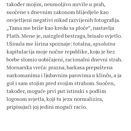
također mojim, neumoljivo mrvile u prah,
suočene s dnevnim zakonom blijedjele kao
osvjetljeni negativi nikad razvijenih fotografija.
„Tama me briše kao kredu sa ploče”, nastavlja
Plath. Mene je, naizgled bestraga, brisalo svjetlo.
Ušinula me širina spoznaje: totalna,
apsolutna
kapitulacija moje noćne republike, koju je bez
borbe slomio uobičajeni, racionalni dnevni strah.
Mornarska vreća: prazna, barkasa prepuštena
narkomanima i ljubavnim parovima u klinču, a ja
gol i sam stojim pred svojim strahom. Suočen,
također, moguće prvi put istinski s podlim
logosom svjetla, koji tu jezu normalizira,
pripisujući joj jedini mogući racio.