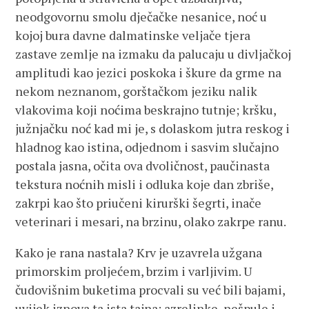
neodgovornu smolu dječačke nesanice, noć u
kojoj bura davne dalmatinske veljače tjera
zastave zemlje na izmaku da palucaju u divljačkoj
amplitudi kao jezici poskoka i škure da grme na
nekom neznanom, gorštačkom jeziku nalik
vlakovima koji noćima beskrajno tutnje; kršku,
južnjačku noć kad mi je, s dolaskom jutra reskog i
hladnog kao istina, odjednom i sasvim slučajno
postala jasna, očita ova dvoličnost, paučinasta
tekstura noćnih misli i odluka koje dan zbriše,
zakrpi kao što priučeni kirurški šegrti, inače
veterinari i mesari, na brzinu, olako zakrpe ranu.
Kako je rana nastala? Krv je uzavrela užgana
primorskim proljećem, brzim i varljivim. U
čudovišnim buketima procvali su već bili bajami,
uvijek iznova ta ista tajna: azrelinke, nešpule i