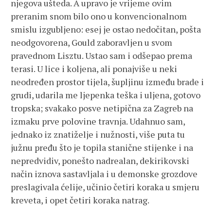
njegova ušteda. A upravo je vrijeme ovim
preranim snom bilo ono u konvencionalnom
smislu izgubljeno: esej je ostao nedočitan, pošta
neodgovorena, Gould zaboravljen u svom
pravednom Lisztu. Ustao sam i odšepao prema
terasi. U lice i koljena, ali ponajviše u neki
neodređen prostor tijela, šupljinu između brade i
grudi, udarila me ljepenka teška i uljena, gotovo
tropska; svakako posve netipična za Zagreb na
izmaku prve polovine travnja. Udahnuo sam,
jednako iz znatiželje i nužnosti, više puta tu
južnu pređu što je topila stanične stijenke i na
nepredvidiv, ponešto nadrealan, dekirikovski
način iznova sastavljala i u demonske grozdove
preslagivala ćelije, učinio četiri koraka u smjeru
kreveta, i opet četiri koraka natrag.