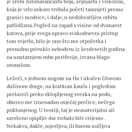
je zrelu žutonarančastu boju, sepijastu i viskoznu,
koja je vrlo uskoro trebala početi tamnjeti prema
granici modrice, i dalje, u nedohvatljivu orbitu
patlidžana. Pogled na zapad s visine od dvanaest
katova, prije svega upravo svakodnevni pristup
tom svjetlu, bilo je ono što me otpočetka i
presudno privuklo neboderu iz šezdesetih godina
na unutarnjem rubu periferije, izvana blago
oronulom.
Ležeći, s jednom nogom na tlu i ukočen čitavom
dužinom druge, na kratkom kauču i pogledom
prelazeći preko sklopljenog sveska na podu,
obuzeo me iznenadan osjećaj prečice, nečega
poklonjenog. U teoriji, taj je nematerijalni ali
savršeno opipljiv dar trebalo biti vrijeme.
Nekakva, dakle, mjerljiva, ili barem uočljiva