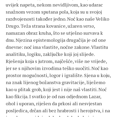
uvijek napeta, nekom nevidljivom, kao udarac
snažnom vezom sputana pola, koja su u svojoj
razdvojenosti također jedno. Noć kao naše Veliko
Drugo. Teža strana kovanice, užaren
verso
,
namazan obraz kruha, što se utješno survava k
dnu. Njezina epistemologija drugačija je od one
dnevne: noć ima vlastite, noćne zakone. Vlastitu
analitiku, logiku, zaključke koji joj slijede.
Rješenja koja s jutrom, najčešće, više ne vrijede,
jer se s njihovim izvodima teško suočiti. Noć kao
prostor mogućnosti, logor i igralište. Sjena u koju,
na znak lijenog božanstva gravitacije, liježemo
kao u plitak grob, koji jest i nije naš vlastiti. Noć
kao fikcija. I svatko je od nas odjednom Lazar,
ohol i uporan, riješen da prkosi ali nesvjestan
posljedica, drčan ali bez hrabrosti i herojstva, i na