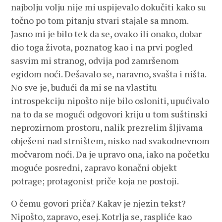
najbolju volju nije mi uspijevalo dokučiti kako su
točno po tom pitanju stvari stajale sa mnom.
Jasno mi je bilo tek da se, ovako ili onako, dobar
dio toga života, poznatog kao i na prvi pogled
sasvim mi stranog, odvija pod zamršenom
egidom noći. Dešavalo se, naravno, svašta i ništa.
No sve je, budući da mi se na vlastitu
introspekciju nipošto nije bilo osloniti, upućivalo
na to da se mogući odgovori kriju u tom suštinski
neprozirnom prostoru, nalik prezrelim šljivama
obješeni nad strništem, nisko nad svakodnevnom
močvarom noći. Da je upravo ona, iako na početku
moguće posredni, zapravo konačni objekt
potrage; protagonist priče koja ne postoji.
O čemu govori priča? Kakav je njezin tekst?
Nipošto, zapravo, esej. Kotrlja se, raspliće kao