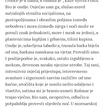
crnoće je u nama, u ribama je”, kaže Sylvia Plath.
Bio je ondje. Osjećao sam ga, slušao usred
sutrašnjih strništa socijalizma, na
pustopoljinama i obraslim poljima između
nebodera i mora (između njega i noći može se
povući znak jednakosti, more i mrak su jedno), u
plastenicima šupljim i grbavim, tišini kupina.
Ondje je, udavljena labudica, trunula barka bijela
od sna, barkasa nasukana na vjetar. Provalili smo.
I poslijepodne je, svakako, ostalo izgubljeno u
mekom, drvenom mraku njezine utrobe. Taj rani,
intenzivni osjećaj prijestupa, istovremeno
avanture i sigurnosti sasvim različite od one
kućne, utočišta koje je nosilo nešto udaljeno i
vlastito, satima mi je branio usnuti. Košmar je
trajao vječno. Bio sam, neopozivo, odlučio u
potpalublju provesti sljedeću noć. U mornarskoj