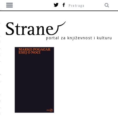
portal za književnost i kulturu
TIKA
ORI
T
SUM