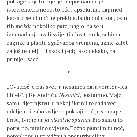
potrage koja to nije, jer nepoznanica je
istovremeno nepostojeća i apsolutna; naprijed
kao što se ni noć ne prekida, budno ni u snu, osim
tih možda nekoliko puta, naglo, da se u
iznenadnoj navali svijesti uhvati zrak, zubima
zagrize u plahtu zgužvanog vremena, uzme zalet
za još temeljitiji skok i pad; tako nekako, na
primjer, sada.
*
„Ova noć je naš svet, a nesanica naša vera, zavičaj
i hleb”, piše Andrić u
Nesanici
, postumno. Majci
sam u djetinjstvu, u nekoj škrinji te sada već
udaljene i zaboravljene pokrajine čije se mape
brišu, tvrdio da
ja nikad ne spavam
. Bio sam u to
potpuno, fatalno uvjeren. Točno pamtim tu noć,
potopljenu u stravičnu a opet uzbudljivu,