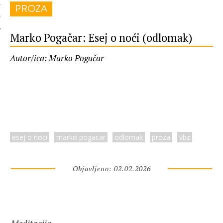
PROZA
 AUTORA
Marko Pogačar: Esej o noći (odlomak)
Autor/ica: Marko Pogačar
esej o noci
marko pogacar
odlomak
proza
vbz
Objavljeno: 02.02.2026