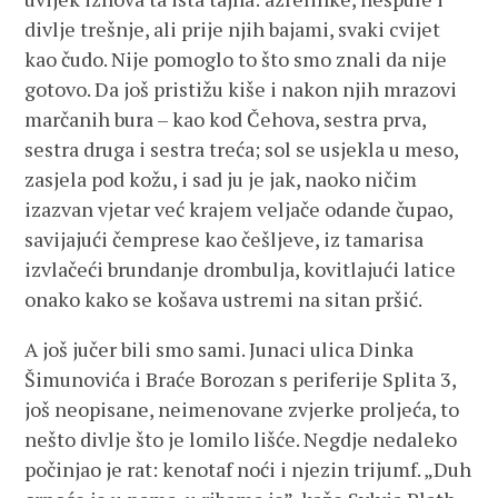
divlje trešnje, ali prije njih bajami, svaki cvijet
kao čudo. Nije pomoglo to što smo znali da nije
gotovo. Da još pristižu kiše i nakon njih mrazovi
marčanih bura – kao kod Čehova, sestra prva,
sestra druga i sestra treća; sol se usjekla u meso,
zasjela pod kožu, i sad ju je jak, naoko ničim
izazvan vjetar već krajem veljače odande čupao,
savijajući čemprese kao češljeve, iz tamarisa
izvlačeći brundanje drombulja, kovitlajući latice
onako kako se košava ustremi na sitan pršić.
A još jučer bili smo sami. Junaci ulica Dinka
Šimunovića i Braće Borozan s periferije Splita 3,
još neopisane, neimenovane zvjerke proljeća, to
nešto divlje što je lomilo lišće. Negdje nedaleko
počinjao je rat: kenotaf noći i njezin trijumf. „Duh