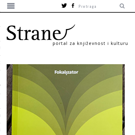
portal za književnost i kulturu
TIKA
ORI
T
SUM