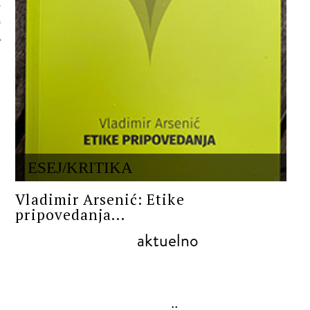
 AUTORA
ESEJ/KRITIKA
Vladimir Arsenić: Etike
pripovedanja...
aktuelno