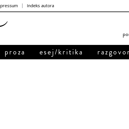
mpressum
Indeks autora
por
proza
esej/kritika
razgovo