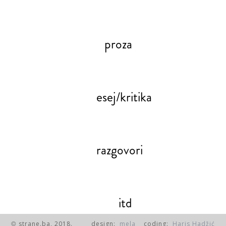
proza
esej/kritika
razgovori
itd
strane.ba, 2018.
design:
mela
coding:
Haris Hadžić
©