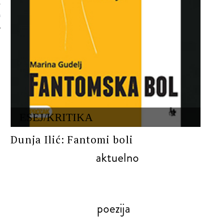
 AUTORA
ESEJ/KRITIKA
Dunja Ilić: Fantomi boli
aktuelno
poezija