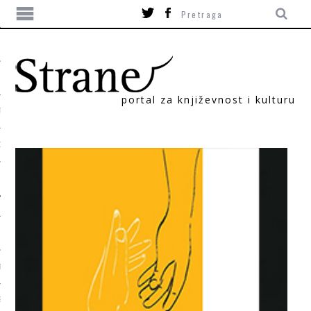
portal za književnost i kulturu
TIKA
ORI
T
SUM