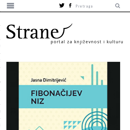
portal za književnost i kulturu
TIKA
ORI
T
SUM