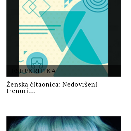
 AUTORA
ESEJ/KRITIKA
Ženska čitaonica: Nedovršeni
trenuci...