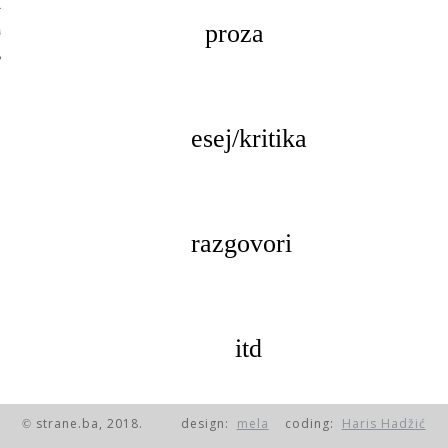
proza
 AUTORA
esej/kritika
razgovori
itd
© strane.ba, 2018.
design:
mela
coding:
Haris Hadžić