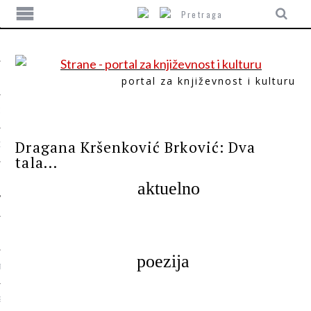
portal za književnost i kulturu
ITIKA
PROZA
Dragana Kršenković Brković: Dva
ORI
tala...
aktuelno
poezija
T
SUM