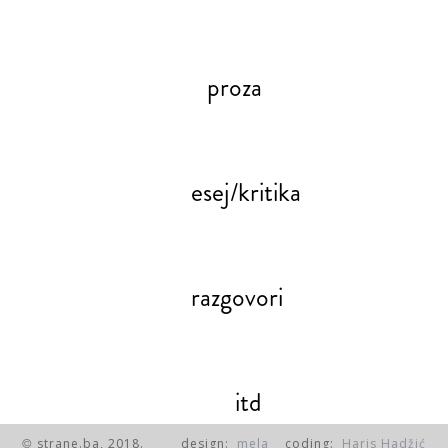
proza
esej/kritika
razgovori
itd
strane.ba, 2018.
design:
mela
coding:
Haris Hadžić
©