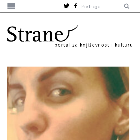
portal za književnost i kulturu
TIKA
ORI
T
SUM