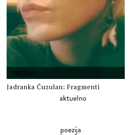
 AUTORA
PROZA
Jadranka Ćuzulan: Fragmenti
aktuelno
poezija