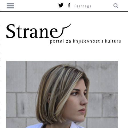
portal za književnost i kulturu
TIKA
ORI
T
SUM