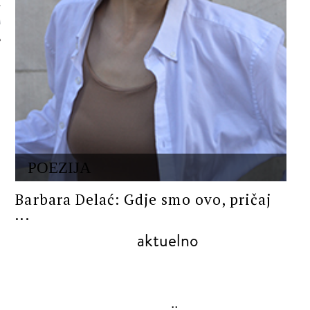
 AUTORA
POEZIJA
Barbara Delać: Gdje smo ovo, pričaj
...
aktuelno