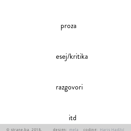
proza
esej/kritika
razgovori
itd
strane.ba, 2018.
design:
mela
coding:
Haris Hadžić
©