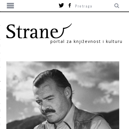
portal za književnost i kulturu
TIKA
ORI
T
SUM