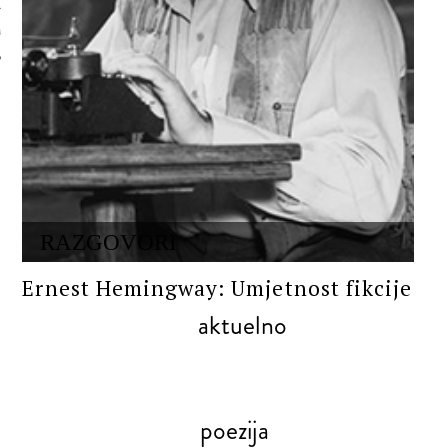
 AUTORA
RAZGOVORI
Ernest Hemingway: Umjetnost fikcije
aktuelno
poezija