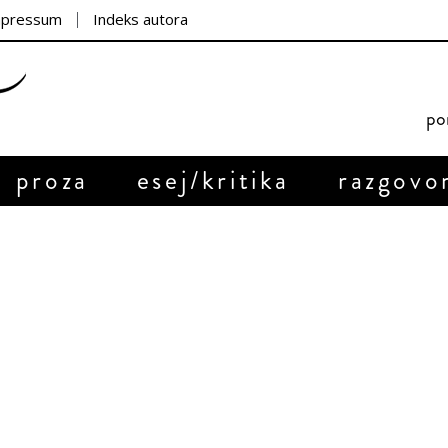
mpressum
Indeks autora
por
proza
esej/kritika
razgovo