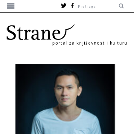
portal za književnost i kulturu
TIKA
ORI
T
SUM