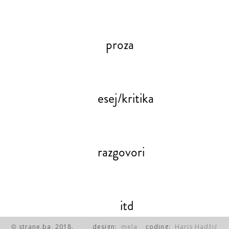
proza
esej/kritika
razgovori
itd
strane.ba, 2018.
design:
mela
coding:
Haris Hadžić
©