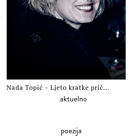
 AUTORA
PROZA
Nada Topić – Ljeto kratke prič...
aktuelno
poezija