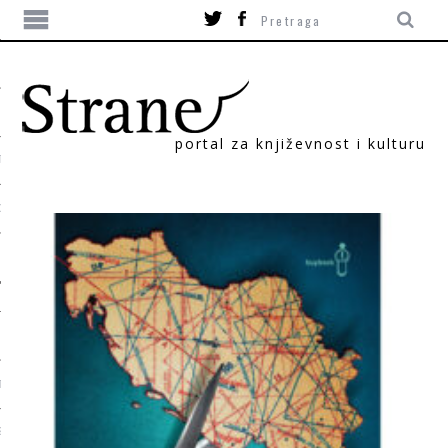
portal za književnost i kulturu
TIKA
ORI
T
SUM