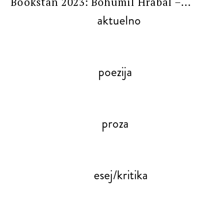
Bookstan 2023: Bohumil Hrabal –...
aktuelno
poezija
proza
esej/kritika