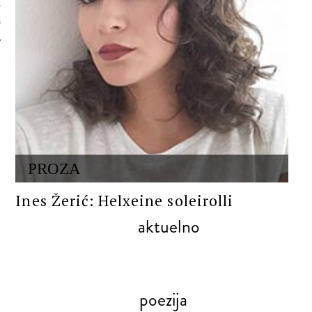
 AUTORA
PROZA
Ines Žerić: Helxeine soleirolli
aktuelno
poezija