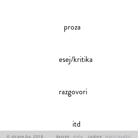
proza
esej/kritika
razgovori
itd
strane.ba, 2018.
design:
mela
coding:
Haris Hadžić
©