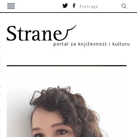
portal za književnost i kulturu
TIKA
ORI
T
SUM