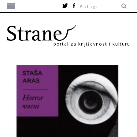
portal za književnost i kulturu
TIKA
ORI
T
SUM