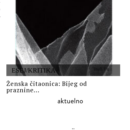
 AUTORA
ESEJ/KRITIKA
Ženska čitaonica: Bijeg od
praznine...
aktuelno