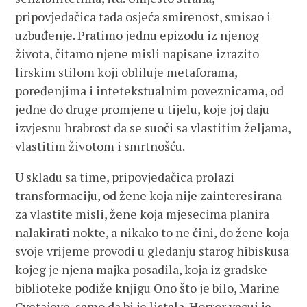
pripovjedačica tada osjeća smirenost, smisao i
uzbuđenje. Pratimo jednu epizodu iz njenog
života, čitamo njene misli napisane izrazito
lirskim stilom koji obliluje metaforama,
poređenjima i intetekstualnim poveznicama, od
jedne do druge promjene u tijelu, koje joj daju
izvjesnu hrabrost da se suoči sa vlastitim željama,
vlastitim životom i smrtnošću.
U skladu sa time, pripovjedačica prolazi
transformaciju, od žene koja nije zainteresirana
za vlastite misli, žene koja mjesecima planira
nalakirati nokte, a nikako to ne čini, do žene koja
svoje vrijeme provodi u gledanju starog hibiskusa
kojeg je njena majka posadila, koja iz gradske
biblioteke podiže knjigu Ono što je bilo, Marine
Cvetajeve, samo da bi je listala. Horror vacui je