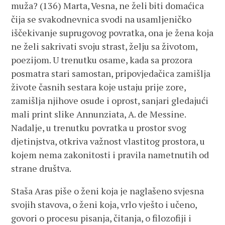
muža? (136) Marta, Vesna, ne želi biti domaćica
čija se svakodnevnica svodi na usamljeničko
iščekivanje suprugovog povratka, ona je žena koja
ne želi sakrivati svoju strast, želju sa životom,
poezijom. U trenutku osame, kada sa prozora
posmatra stari samostan, pripovjedačica zamišlja
živote časnih sestara koje ustaju prije zore,
zamišlja njihove osude i oprost, sanjari gledajući
mali print slike Annunziata, A. de Messine.
Nadalje, u trenutku povratka u prostor svog
djetinjstva, otkriva važnost vlastitog prostora, u
kojem nema zakonitosti i pravila nametnutih od
strane društva.
Staša Aras piše o ženi koja je naglašeno svjesna
svojih stavova, o ženi koja, vrlo vješto i učeno,
govori o procesu pisanja, čitanja, o filozofiji i