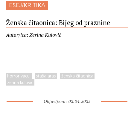
ESEJ/KRITIKA
 AUTORA
Ženska čitaonica: Bijeg od praznine
Autor/ica: Zerina Kulović
horror vacui
staša aras
ženska čitaonica
zerina kulovic
Objavljeno: 02.04.2023