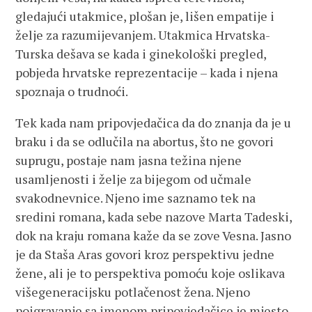
gledajući utakmice, plošan je, lišen empatije i
želje za razumijevanjem. Utakmica Hrvatska-
Turska dešava se kada i ginekološki pregled,
pobjeda hrvatske reprezentacije – kada i njena
spoznaja o trudnoći.
Tek kada nam pripovjedačica da do znanja da je u
braku i da se odlučila na abortus, što ne govori
suprugu, postaje nam jasna težina njene
usamljenosti i želje za bijegom od učmale
svakodnevnice. Njeno ime saznamo tek na
sredini romana, kada sebe nazove Marta Tadeski,
dok na kraju romana kaže da se zove Vesna. Jasno
je da Staša Aras govori kroz perspektivu jedne
žene, ali je to perspektiva pomoću koje oslikava
višegeneracijsku potlačenost žena. Njeno
poigravanje sa imenom pripovjedačice je mjesto