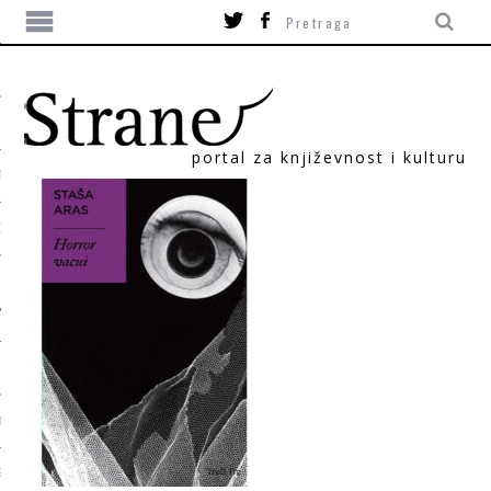
portal za književnost i kulturu
TIKA
ORI
T
SUM