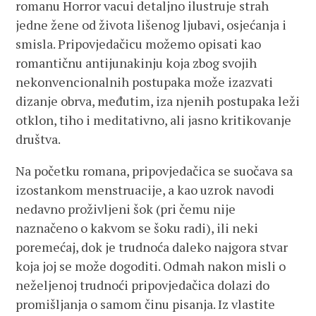
romanu Horror vacui detaljno ilustruje strah
jedne žene od života lišenog ljubavi, osjećanja i
smisla. Pripovjedačicu možemo opisati kao
romantičnu antijunakinju koja zbog svojih
nekonvencionalnih postupaka može izazvati
dizanje obrva, međutim, iza njenih postupaka leži
otklon, tiho i meditativno, ali jasno kritikovanje
društva.
Na početku romana, pripovjedačica se suočava sa
izostankom menstruacije, a kao uzrok navodi
nedavno proživljeni šok (pri čemu nije
naznačeno o kakvom se šoku radi), ili neki
poremećaj, dok je trudnoća daleko najgora stvar
koja joj se može dogoditi. Odmah nakon misli o
neželjenoj trudnoći pripovjedačica dolazi do
promišljanja o samom činu pisanja. Iz vlastite