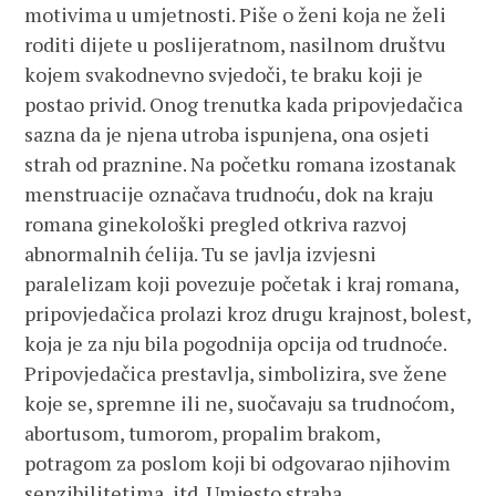
motivima u umjetnosti. Piše o ženi koja ne želi
roditi dijete u poslijeratnom, nasilnom društvu
kojem svakodnevno svjedoči, te braku koji je
postao privid. Onog trenutka kada pripovjedačica
sazna da je njena utroba ispunjena, ona osjeti
strah od praznine. Na početku romana izostanak
menstruacije označava trudnoću, dok na kraju
romana ginekološki pregled otkriva razvoj
abnormalnih ćelija. Tu se javlja izvjesni
paralelizam koji povezuje početak i kraj romana,
pripovjedačica prolazi kroz drugu krajnost, bolest,
koja je za nju bila pogodnija opcija od trudnoće.
Pripovjedačica prestavlja, simbolizira, sve žene
koje se, spremne ili ne, suočavaju sa trudnoćom,
abortusom, tumorom, propalim brakom,
potragom za poslom koji bi odgovarao njihovim
senzibilitetima, itd. Umjesto straha,