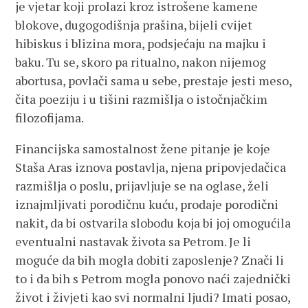
je vjetar koji prolazi kroz istrošene kamene
blokove, dugogodišnja prašina, bijeli cvijet
hibiskus i blizina mora, podsjećaju na majku i
baku. Tu se, skoro pa ritualno, nakon nijemog
abortusa, povlači sama u sebe, prestaje jesti meso,
čita poeziju i u tišini razmišlja o istočnjačkim
filozofijama.
Financijska samostalnost žene pitanje je koje
Staša Aras iznova postavlja, njena pripovjedačica
razmišlja o poslu, prijavljuje se na oglase, želi
iznajmljivati porodičnu kuću, prodaje porodični
nakit, da bi ostvarila slobodu koja bi joj omogućila
eventualni nastavak života sa Petrom. Je li
moguće da bih mogla dobiti zaposlenje? Znači li
to i da bih s Petrom mogla ponovo naći zajednički
život i živjeti kao svi normalni ljudi? Imati posao,