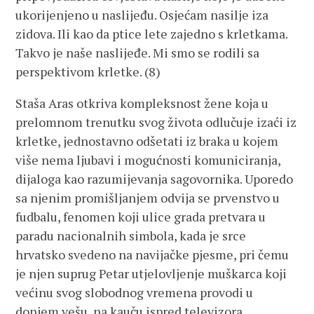
ukorijenjeno u naslijeđu. Osjećam nasilje iza
zidova. Ili kao da ptice lete zajedno s krletkama.
Takvo je naše naslijeđe. Mi smo se rodili sa
perspektivom krletke. (8)
Staša Aras otkriva kompleksnost žene koja u
prelomnom trenutku svog života odlučuje izaći iz
krletke, jednostavno odšetati iz braka u kojem
više nema ljubavi i mogućnosti komuniciranja,
dijaloga kao razumijevanja sagovornika. Uporedo
sa njenim promišljanjem odvija se prvenstvo u
fudbalu, fenomen koji ulice grada pretvara u
paradu nacionalnih simbola, kada je srce
hrvatsko svedeno na navijačke pjesme, pri čemu
je njen suprug Petar utjelovljenje muškarca koji
većinu svog slobodnog vremena provodi u
donjem vešu, na kauču ispred televizora,