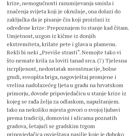
krize, nemogućnosti razumijevanja smisla i
značenja svijeta koji je okružuje, ona dolazi do
zaključka da je pisanje čin koji proizlazi iz
određene krize: Prepoznajem to stanje kad čitam.
Umjetnost, uzgon iz kičme iz donjih
ekstremiteta, krilate pete i glava u plamenu.
Rekli bi neki „Previše strasti“. Nemojte tako vi
što nemate krila za loviti tanad srca. (7) Tjelesna
iscrpljenost, nedostatak menstruacije, bolne
grudi, sveopšta briga, nagovještaj promjene i
vrelina nadolazećeg ljeta u gradu na hrvatskom
primorju, dovode pripovjedačicu u stanje krize iz
kojeg se rađa želja za odlaskom, napuštanjem.
Iako na nekoliko mjesta govori o svojoj ljubavi
prema tradiciji, domovini i ulicama poznatih
gradova, šetajući se gradskim trgom
pripovjedačica osvještava nasilje koje je duboko