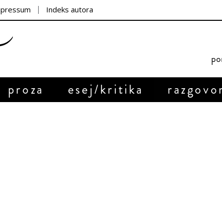
mpressum
Indeks autora
por
proza
esej/kritika
razgovo