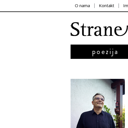
O nama
Kontakt
I
poezija