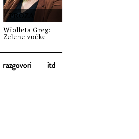
PROZA
Wiolleta Greg:
Zelene voćke
razgovori
itd