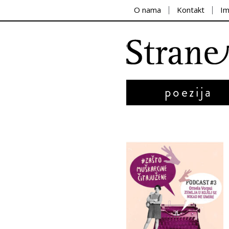
O nama
Kontakt
I
poezija