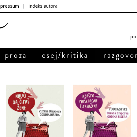
mpressum
Indeks autora
por
proza
esej/kritika
razgovo