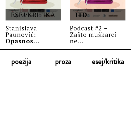
ESEJ/KRITIKA
ITD
Stanislava
Podcast #2 –
Paunović:
Zašto muškarci
Opasnos...
ne...
poezija
proza
esej/kritika