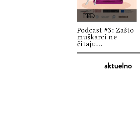
ITD
Podcast #3: Zašto
muškarci ne
čitaju...
aktuelno