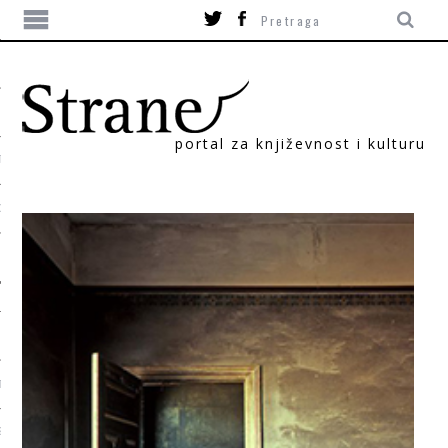
portal za književnost i kulturu
TIKA
ORI
T
SUM