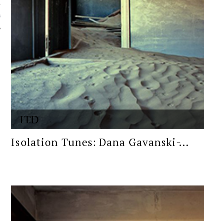
 AUTORA
ITD
Isolation Tunes: Dana Gavanski ̵...