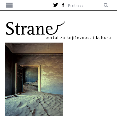
portal za književnost i kulturu
TIKA
ORI
T
SUM