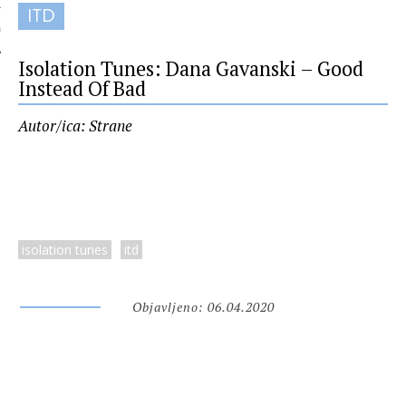
ITD
 AUTORA
Isolation Tunes: Dana Gavanski – Good
Instead Of Bad
Autor/ica: Strane
isolation tunes
itd
Objavljeno: 06.04.2020