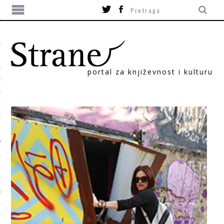
portal za književnost i kulturu
TIKA
ORI
T
SUM