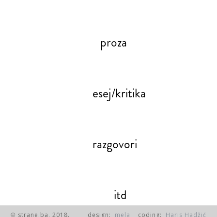
proza
esej/kritika
razgovori
itd
strane.ba, 2018.
design:
mela
coding:
Haris Hadžić
©