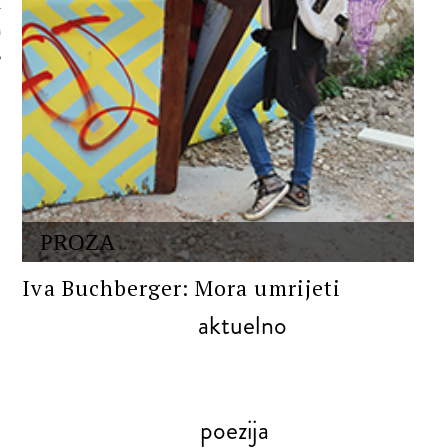
 AUTORA
PROZA
Iva Buchberger: Mora umrijeti
aktuelno
poezija