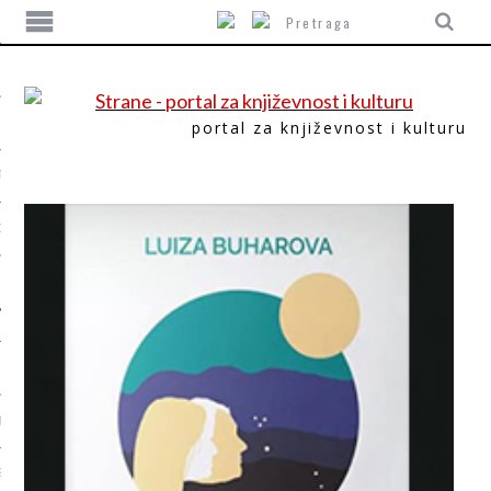
portal za književnost i kulturu
TIKA
ORI
T
SUM