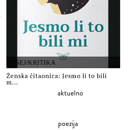
 AUTORA
ESEJ/KRITIKA
Ženska čitaonica: Jesmo li to bili
m...
aktuelno
poezija