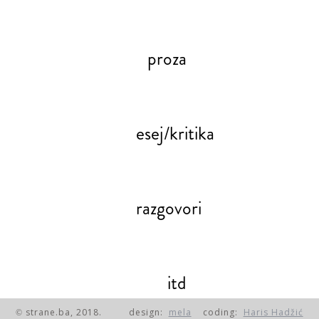
proza
esej/kritika
razgovori
itd
© strane.ba, 2018.
design:
mela
coding:
Haris Hadžić