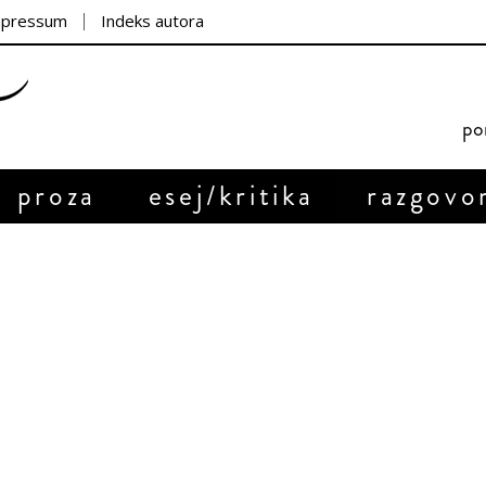
mpressum
Indeks autora
por
proza
esej/kritika
razgovo