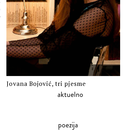
 AUTORA
POEZIJA
Jovana Bojović, tri pjesme
aktuelno
poezija