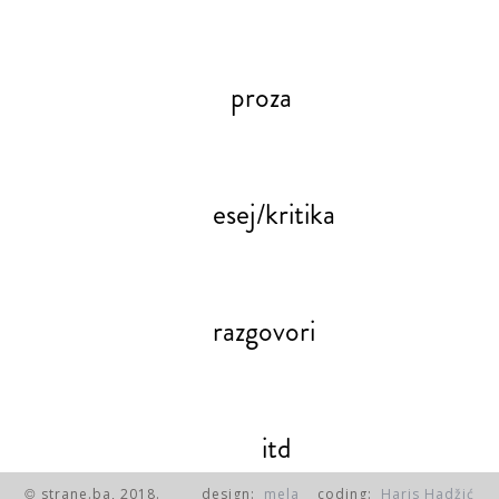
proza
esej/kritika
razgovori
itd
strane.ba, 2018.
design:
mela
coding:
Haris Hadžić
©