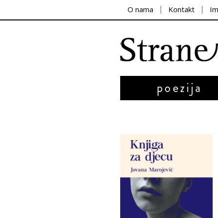
O nama
Kontakt
I
poezija