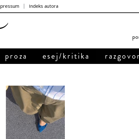
mpressum
Indeks autora
por
proza
esej/kritika
razgovo