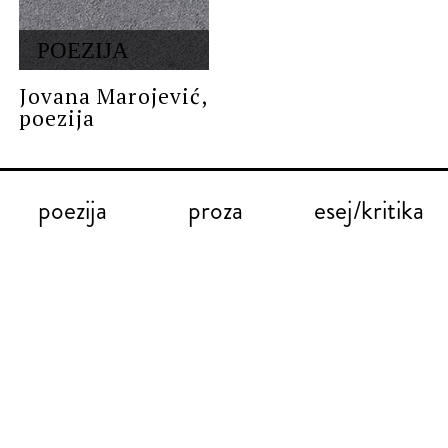
POEZIJA
Jovana Marojević,
poezija
poezija
proza
esej/kritika