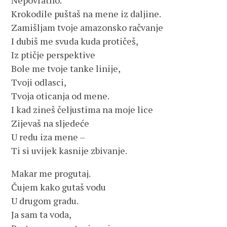
Nepovratno.
Krokodile puštaš na mene iz daljine.
Zamišljam tvoje amazonsko račvanje
I dubiš me svuda kuda protičeš,
Iz ptičje perspektive
Bole me tvoje tanke linije,
Tvoji odlasci,
Tvoja oticanja od mene.
I kad zineš čeljustima na moje lice
Zijevaš na sljedeće
U redu iza mene –
Ti si uvijek kasnije zbivanje.
Makar me progutaj.
Čujem kako gutaš vodu
U drugom gradu.
Ja sam ta voda,