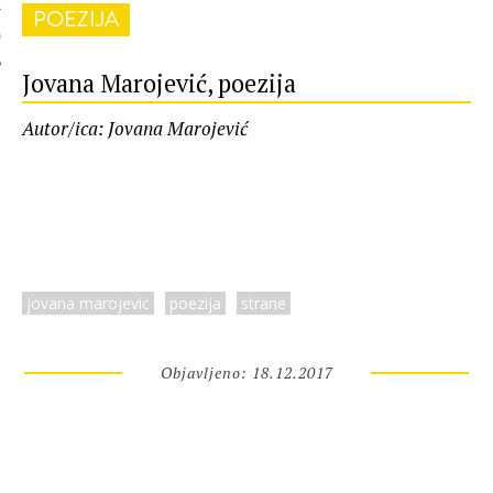
POEZIJA
 AUTORA
Jovana Marojević, poezija
Autor/ica: Jovana Marojević
jovana marojevic
poezija
strane
Objavljeno: 18.12.2017