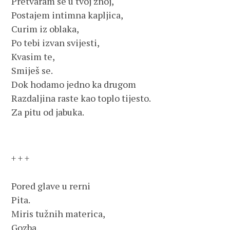
Pretvaram se u tvoj znoj,
Postajem intimna kapljica,
Curim iz oblaka,
Po tebi izvan svijesti,
Kvasim te,
Smiješ se.
Dok hodamo jedno ka drugom
Razdaljina raste kao toplo tijesto.
Za pitu od jabuka.
+ + +
Pored glave u rerni
Pita.
Miris tužnih materica,
Gozba.