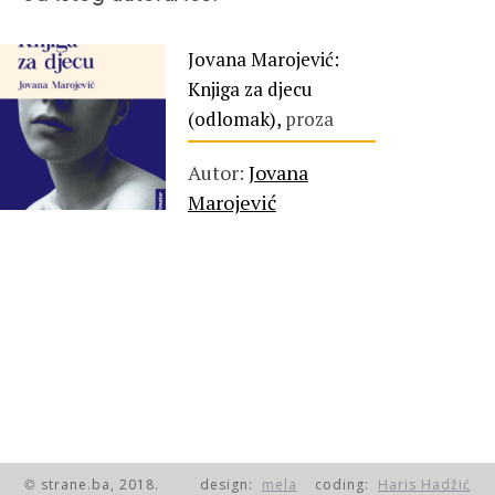
Jovana Marojević:
Knjiga za djecu
(odlomak),
proza
Autor:
Jovana
Marojević
strane.ba, 2018.
design:
mela
coding:
Haris Hadžić
©