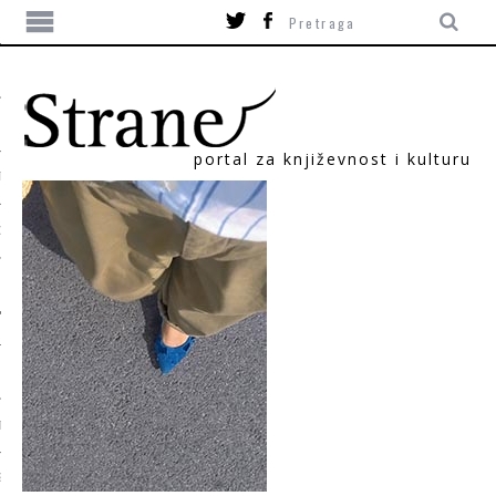
portal za književnost i kulturu
TIKA
ORI
T
SUM