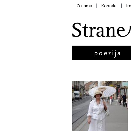
O nama
Kontakt
I
poezija