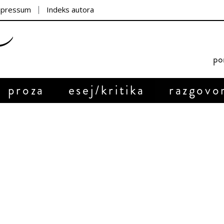
mpressum
Indeks autora
por
proza
esej/kritika
razgovo