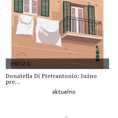
 AUTORA
PROZA
Donatella Di Pietrantonio: Južno
pre...
aktuelno