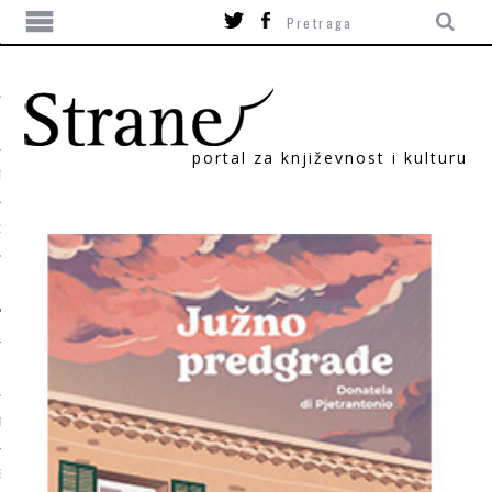
portal za književnost i kulturu
TIKA
ORI
T
SUM