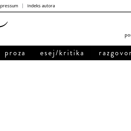
mpressum
Indeks autora
por
proza
esej/kritika
razgovo