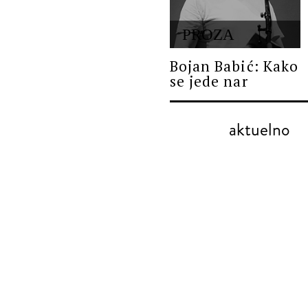
PROZA
Bojan Babić: Kako
se jede nar
aktuelno