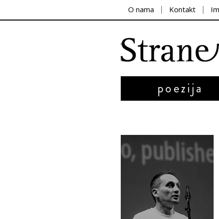
O nama
Kontakt
I
poezija