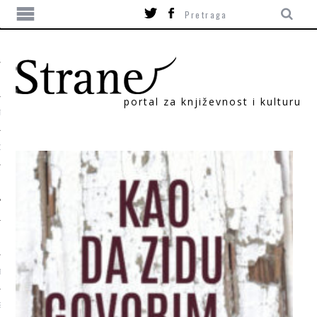
portal za književnost i kulturu
TIKA
ORI
T
SUM