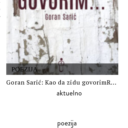
 AUTORA
POEZIJA
Goran Sarić: Kao da zidu govorimR...
aktuelno
poezija