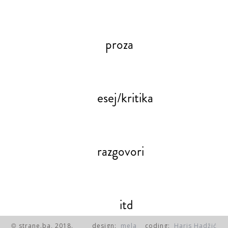
proza
esej/kritika
razgovori
itd
strane.ba, 2018.
design:
mela
coding:
Haris Hadžić
©