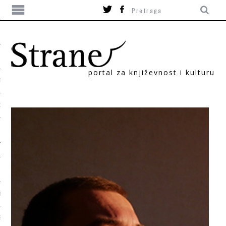
portal za književnost i kulturu
TIKA
ORI
T
SUM