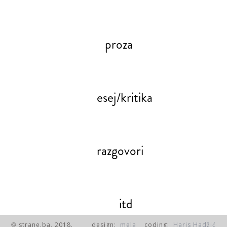
proza
esej/kritika
razgovori
itd
strane.ba, 2018.
design:
mela
coding:
Haris Hadžić
©