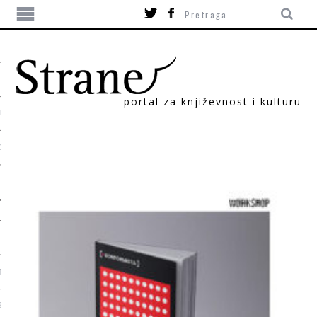
portal za književnost i kulturu
TIKA
ORI
T
SUM