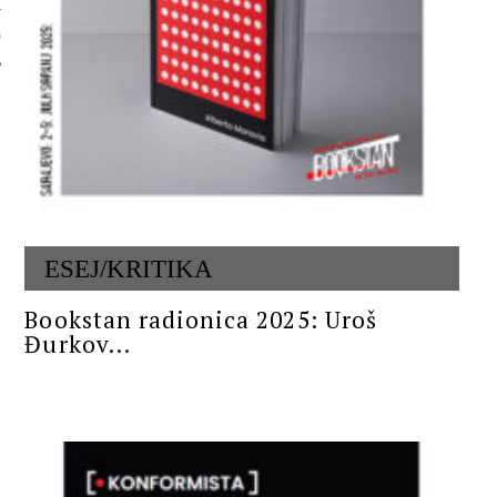
 AUTORA
ESEJ/KRITIKA
Bookstan radionica 2025: Uroš
Đurkov...