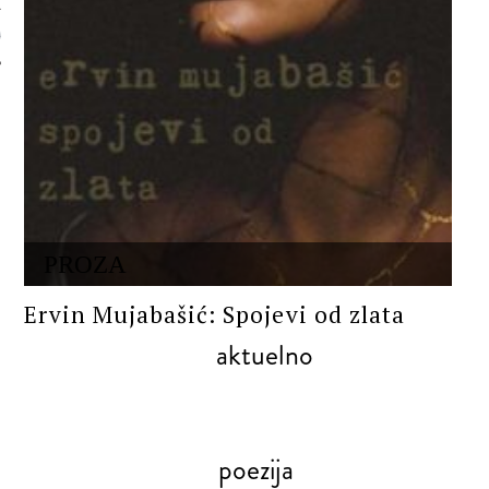
 AUTORA
PROZA
Ervin Mujabašić: Spojevi od zlata
aktuelno
poezija