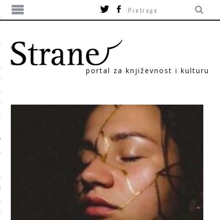
portal za književnost i kulturu
TIKA
ORI
T
SUM