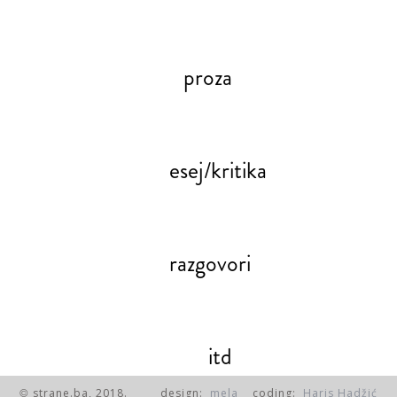
proza
esej/kritika
razgovori
itd
strane.ba, 2018.
design:
mela
coding:
Haris Hadžić
©