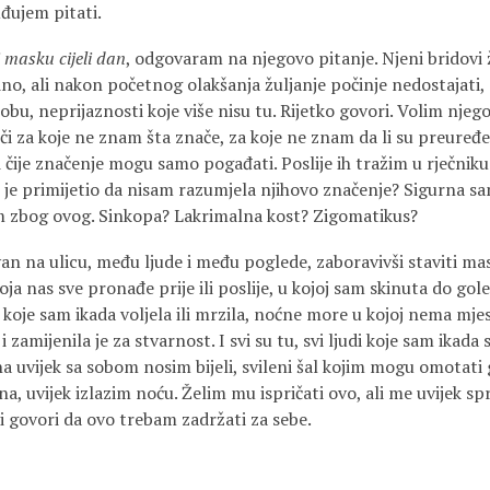
đujem pitati.
 masku cijeli dan
, odgovaram na njegovo pitanje. Njeni bridovi žu
o, ali nakon početnog olakšanja žuljanje počinje nedostajati
skobu, neprijaznosti koje više nisu tu. Rijetko govori. Volim njeg
eči za koje ne znam šta znače, za koje ne znam da li su preure
či čije značenje mogu samo pogađati. Poslije ih tražim u rječniku
 li je primijetio da nisam razumjela njihovo značenje? Sigurna s
am zbog ovog. Sinkopa? Lakrimalna kost? Zigomatikus?
an na ulicu, među ljude i među poglede, zaboravivši staviti mask
a nas sve pronađe prije ili poslije, u kojoj sam skinuta do gol
oje sam ikada voljela ili mrzila, noćne more u kojoj nema mjesta
i zamijenila je za stvarnost. I svi su tu, svi ljudi koje sam ikada s
a uvijek sa sobom nosim bijeli, svileni šal kojim mogu omotati g
, uvijek izlazim noću. Želim mu ispričati ovo, ali me uvijek spr
i govori da ovo trebam zadržati za sebe.