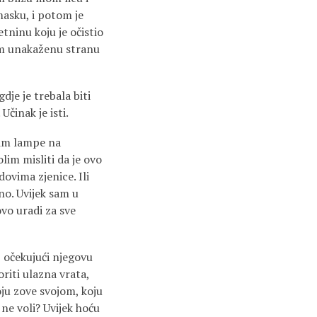
asku, i potom je
tninu koju je očistio
kom unakaženu stranu
je je trebala biti
Učinak je isti.
osim lampe na
lim misliti da je ovo
ovima zjenice. Ili
no. Uvijek sam u
ovo uradi za sve
, očekujući njegovu
oriti ulazna vrata,
koju zove svojom, koju
 ne voli? Uvijek hoću