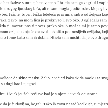
o i bez ikakve sumnje, bezuvjetno. I htjela sam ga zagrliti i zap
lo drugog ljudskog bića, ali nisam mogla podići ruke. Moja glava
bez težine, tupa i teška lebdeća praznina, sidro od željeza koje
ka. Zavoj na mom licu je prekrivao lijevo oko. U ogledalu sam 
žda ću morati nositi povez preko oka. A možda mi je samo povr
am ozljedu koja će ostaviti nekoliko podnošljivih ožiljaka, koji
u o tome kako sam ih dobila. Htjela sam misliti da je ovo drugo
molio je da skine masku. Želio je vidjeti kako skida masku sa svog
 su dugi kao i njegovi.
tinu. Uvijek joj želi reći sve kad je s njom, i uvijek odustane.
e da je čudovišna, bogalj. Tako ih zovu nazad kod kuće, u mjestu