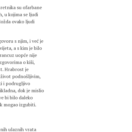
sretnika su ofarbane
, u kojima se ljudi
Možda ovako ljudi
ovoru s njim, i već je
jeta, a s kim je bilo
Francuz uopće nije
azgovorima o kiši,
t. Hrabrost je
n život podnošljivim,
ki i podrugljivo
rikladna, dok je mislio
ve bi bilo daleko
ek mogao izgubiti.
enih ulaznih vrata