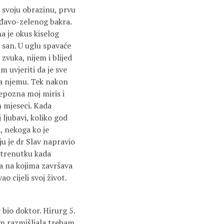
 svoju obrazinu, prvu
 rđavo-zelenog bakra.
a je okus kiselog
n san. U uglu spavaće
 zvuka, nijem i blijed
m uvjeriti da je sve
ja njemu. Tek nakon
epozna moj miris i
m mjeseci. Kada
ljubavi, koliko god
, nekoga ko je
ju je dr Slav napravio
U trenutku kada
a na kojima završava
o cijeli svoj život.
 bio doktor. Hirurg 5.
sam razmišljala trebam