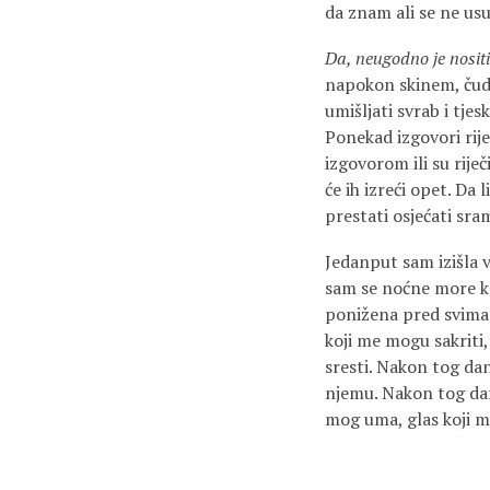
da znam ali se ne usu
Da, neugodno je nositi
napokon skinem, čudn
umišljati svrab i tje
Ponekad izgovori rij
izgovorom ili su rije
će ih izreći opet. Da
prestati osjećati sr
Jedanput sam izišla v
sam se noćne more koj
ponižena pred svima k
koji me mogu sakriti, 
sresti. Nakon tog dan
njemu. Nakon tog dana
mog uma, glas koji m