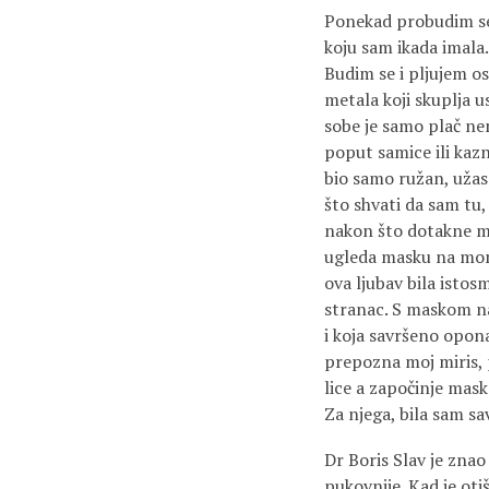
Ponekad probudim seb
koju sam ikada imala.
Budim se i pljujem o
metala koji skuplja u
sobe je samo plač nemo
poput samice ili kazn
bio samo ružan, užas
što shvati da sam tu
nakon što dotakne moj
ugleda masku na mom 
ova ljubav bila istos
stranac. S maskom na 
i koja savršeno opona
prepozna moj miris, 
lice a započinje maska
Za njega, bila sam sa
Dr Boris Slav je znao
pukovnije. Kad je oti