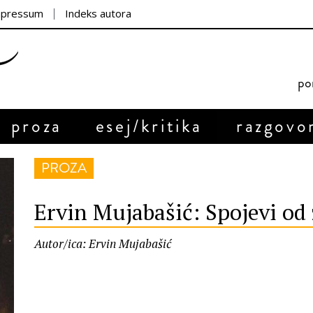
mpressum
Indeks autora
por
proza
esej/kritika
razgovo
PROZA
Ervin Mujabašić: Spojevi od 
Autor/ica: Ervin Mujabašić