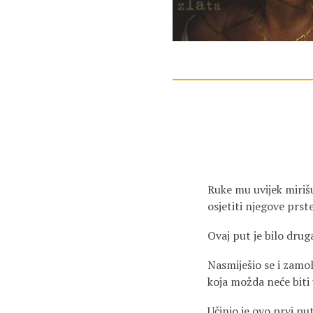
Ruke mu uvijek miriš
osjetiti njegove prst
Ovaj put je bilo druga
Nasmiješio se i zamo
koja možda neće biti 
Učinio je ovo prvi pu