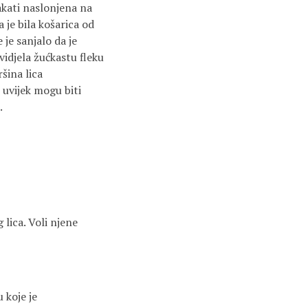
lakati naslonjena na
 je bila košarica od
 je sanjalo da je
vidjela žućkastu fleku
šina lica
 uvijek mogu biti
.
 lica. Voli njene
 koje je