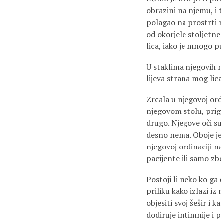
obrazini na njemu, i 
polagao na prostrti r
od okorjele stoljetne
lica, iako je mnogo p
U staklima njegovih 
lijeva strana mog lica
Zrcala u njegovoj ord
njegovom stolu, prigu
drugo. Njegove oči su
desno nema. Oboje je 
njegovoj ordinaciji n
pacijente ili samo zb
Postoji li neko ko g
priliku kako izlazi iz
objesiti svoj šešir i 
dodiruje intimnije i 