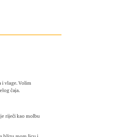
i vlage. Volim
elog čaja.
je riječi kao molbu
im blizu mom licu i