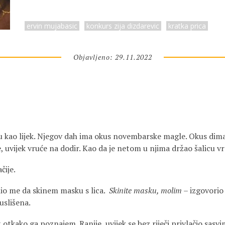
ervin mujabasic
konkurs zija dizdarevic
kratka prica
Objavljeno: 29.11.2022
u kao lijek. Njegov dah ima okus novembarske magle. Okus dima 
e, uvijek vruće na dodir. Kao da je netom u njima držao šalicu vr
čije.
lio me da skinem masku s lica.
Skinite masku, molim
– izgovorio 
uslišena.
t otkako ga poznajem. Ranije, uvijek se bez riječi privlačio sasv