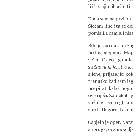
li ići s njim ili uči
Kada sam se prvi put 
Sjećam li se šta se d
pomislila sam ali nis
Bilo je kao da sam zag
mrtav, moj muž. Moj č
viđen. Osjećaj gubit
su
žao nam je
, i
bio je
slične, prijateljici k
trenutku kad sam izgo
me pitati kako mogu bi
ove riječi. Zaplakala 
važnije reći to glasn
smrti. Ili gore, kako 
Uspjelo je opet. Nara
supruga, oca mog djet