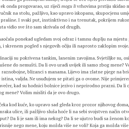
tek onda progovarao, uz riječi
mogu li
vrhovima prstiju skidao m
učnik na stolu, pažljivo, kao upravo iskopanu, skupocjenu umje
 prašine. I svaki put, instinktivno i na trenutak, pokrijem ru
uta vidio sve što sam skrivala od drugih.
naočala ponekad ugledam svoj odraz i tamnu duplju na mjestu gd
, i skrenem pogled s njegovih očiju ili naprosto zaklopim svoje. 
inaciji su pokrivena tankim, lanenim zavojima. Svjetiljke su, 
šene do nemušti. Da li ovo uradi uvijek ili samo zbog mene? Vo
 raznobojne, blizanci s manama. Lijevo ima zlatne pjege na brid
istina, valjda. Ne usuđujem se pitati ga o ovome. Nije primjere
avečer, kad su hodnici bolnice jezivo i neprirodno prazni. Da li 
og mene? Volim misliti da je ovo drugo.
a čeka kod kuće, ko upravo sad gleda kroz prozor njihovog doma
 mraka ulice, ili pažljivo sluša hoće li na sebi svojstven način otv
kaput? Da li je sam ili ima nekog? Da li se ujutro budi sa ženom 
prisnije nego mene, koju možda više ne voli? Koja ga možda više