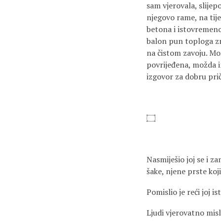
sam vjerovala, slijep
njegovo rame, na tije
betona i istovremeno 
balon pun toploga zra
na čistom zavoju. Mo
povrijeđena, možda im
izgovor za dobru prič
۝
Nasmiješio joj se i za
šake, njene prste koji
Pomislio je reći joj is
Ljudi vjerovatno misl