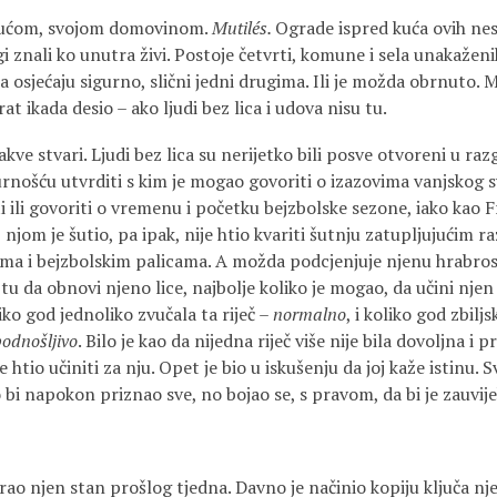
kućom, svojom domovinom.
Mutilés.
Ograde ispred kuća ovih ne
i znali ko unutra živi. Postoje četvrti, komune i sela unakaženih
ta osjećaju sigurno, slični jedni drugima. Ili je možda obrnuto. 
at ikada desio – ako ljudi bez lica i udova nisu tu.
kve stvari. Ljudi bez lica su nerijetko bili posve otvoreni u razg
nošću utvrditi s kim je mogao govoriti o izazovima vanjskog svi
i ili govoriti o vremenu i početku bejzbolske sezone, iako kao 
 njom je šutio, pa ipak, nije htio kvariti šutnju zatupljujućim r
ma i bejzbolskim palicama. A možda podcjenjuje njenu hrabros
e tu da obnovi njeno lice, najbolje koliko je mogao, da učini nje
ko god jednoliko zvučala ta riječ –
normalno
, i koliko god zbiljs
odnošljivo
. Bilo je kao da nijedna riječ više nije bila dovoljna i p
e htio učiniti za nju. Opet je bio u iskušenju da joj kaže istinu. S
 bi napokon priznao sve, no bojao se, s pravom, da bi je zauvij
ao njen stan prošlog tjedna. Davno je načinio kopiju ključa nj