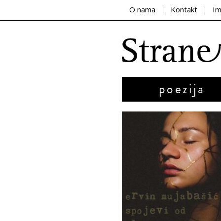
O nama
Kontakt
I
poezija