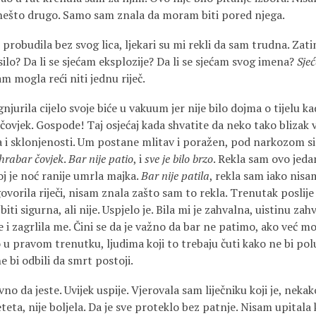
niti nešto drugo. Samo sam znala da moram biti pored njega.
probudila bez svog lica, ljekari su mi rekli da sam trudna. Zati
esilo? Da li se sjećam eksplozije? Da li se sjećam svog imena?
Sje
am mogla reći niti jednu riječ.
njurila cijelo svoje biće u vakuum jer nije bilo dojma o tijelu kad
ovjek. Gospode! Taj osjećaj kada shvatite da neko tako blizak v
ka i sklonjenosti. Um postane mlitav i poražen, pod narkozom si
 hrabar čovjek
.
Bar nije patio
, i
sve je bilo brzo
. Rekla sam ovo jedanp
ojoj je noć ranije umrla majka.
Bar nije patila
, rekla sam iako nisa
vorila riječi, nisam znala zašto sam to rekla. Trenutak poslije
ti sigurna, ali nije. Uspjelo je. Bila mi je zahvalna, uistinu zah
je i zagrlila me. Čini se da je važno da bar ne patimo, ako već m
o u pravom trenutku, ljudima koji to trebaju čuti kako ne bi pol
ne bi odbili da smrt postoji.
vno da jeste. Uvijek uspije. Vjerovala sam liječniku koji je, nek
eta, nije boljela. Da je sve proteklo bez patnje. Nisam upitala