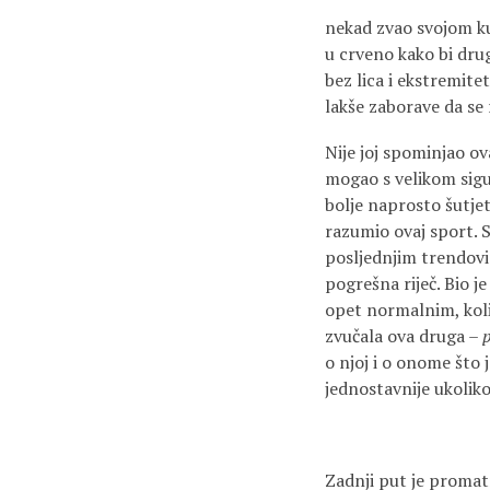
nekad zvao svojom 
u crveno kako bi drug
bez lica i ekstremite
lakše zaborave da se r
Nije joj spominjao ova
mogao s velikom sigur
bolje naprosto šutjet
razumio ovaj sport. S
posljednjim trendovi
pogrešna riječ. Bio j
opet normalnim, koli
zvučala ova druga –
p
o njoj i o onome što j
jednostavnije ukoliko
Zadnji put je promatr