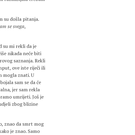
m su došla pitanja.
ćam se svega
,
 su mi rekli da je
iše nikada neće biti
rovog saznanja. Rekli
ut, ove iste riječi ili
m mogla znati. U
 bojala sam se da će
valna, jer sam rekla
oramo umrijeti. Još je
udjeli zbog blizine
ako, znao da smrt mog
 kako je znao. Samo