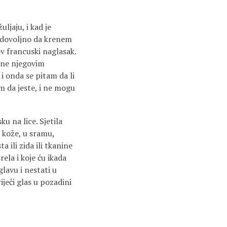
ljaju, i kad je
, dovoljno da krenem
ov francuski naglasak.
đene njegovim
 i onda se pitam da li
am da jeste, i ne mogu
u na lice. Sjetila
e kože, u sramu,
 ili zida ili tkanine
rela i koje ću ikada
lavu i nestati u
iječi glas u pozadini