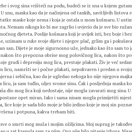
e i svog sina vrišteći na podu, budeći se iz sna u kojem gutam
 U snu, maska kao da je načinjena od tankih, savitljivih listova
statke maske koje nema i koja je ostala u mom košmaru. U ustim
sta. Nemam nikoga ko bi me zagrlio i uvjerio da je sve bio ruža
ćnog djeteta. Poslije košmara koji je uvijek isti, bez boje i bez
e, uzimam u ruke svoje dijete i njegov plač, grlim ga i pokušava
an san. Dijete je moje sigurnosno uže, jednako kao što sam to 
, nakon što prepozna obrise mog polovičnog lica, nakon što pr
e grudi i depresiju mog lica, prestaje plakati. Živ je već seda
licu, namršti se i počne plakati, nepokvaren i predan u svojoj 
mjerna i sebična, kao da je ugledao nekoga ko nije njegova majka
licu, ja sam tuđin, uljez svome sinu. Čak i posljednja maska ko
ša dio mog lica koji nedostaje, nije mogla zavarati mog sina. 
postane opet miran. Iako i sama nisam mogla primijetiti mjest
, lice koje je sada bilo moje je bilo jedino koje je moj sin poznava
vršena i potpuna, kakva trebam biti.
 sve o smrti mog muža i mojim ožiljcima. Moj suprug je također
šao u rat krenula sam za njim. Ovo nije bilo pitanje izbora. Ni