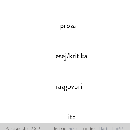
proza
esej/kritika
razgovori
itd
strane.ba, 2018.
design:
mela
coding:
Haris Hadžić
©