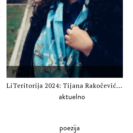
 AUTORA
PROZA
LiTeritorija 2024: Tijana Rakočević...
aktuelno
poezija