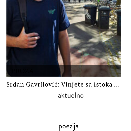
 AUTORA
PROZA
Srđan Gavrilović: Vinjete sa istoka ...
aktuelno
poezija