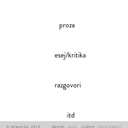
proza
esej/kritika
razgovori
itd
strane.ba, 2018.
design:
mela
coding:
Haris Hadžić
©