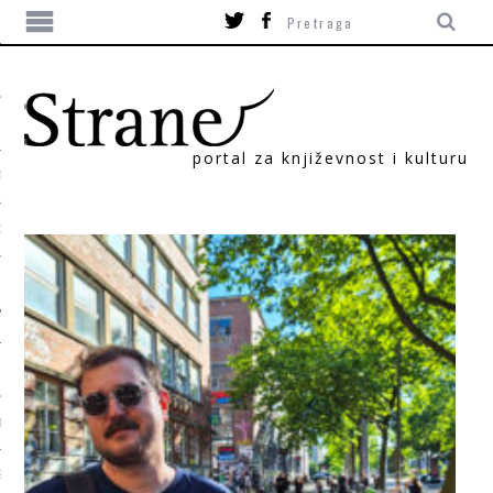
portal za književnost i kulturu
TIKA
ORI
T
SUM