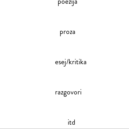
poezija
proza
esej/kritika
razgovori
itd