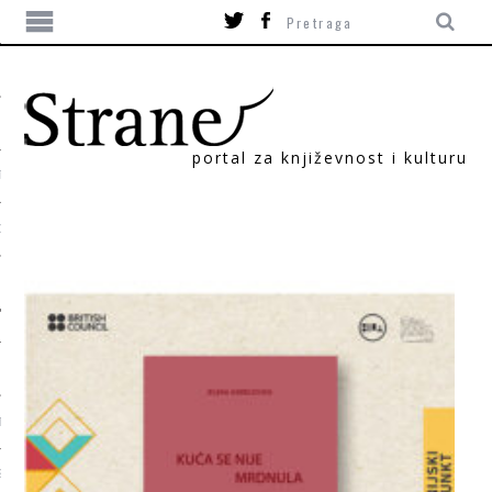
portal za književnost i kulturu
TIKA
ORI
T
SUM