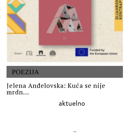
 AUTORA
POEZIJA
Jelena Anđelovska: Kuća se nije
mrdn...
aktuelno