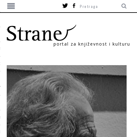
portal za književnost i kulturu
TIKA
ORI
T
SUM