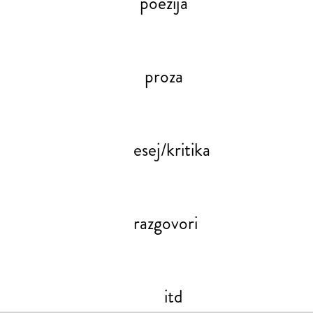
poezija
proza
esej/kritika
razgovori
itd