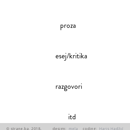
proza
esej/kritika
razgovori
itd
strane.ba, 2018.
design:
mela
coding:
Haris Hadžić
©