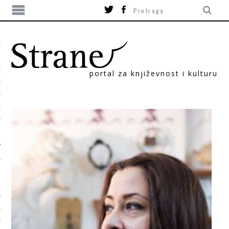
portal za književnost i kulturu
TIKA
ORI
T
SUM