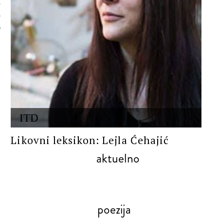
 AUTORA
ITD
Likovni leksikon: Lejla Ćehajić
aktuelno
poezija