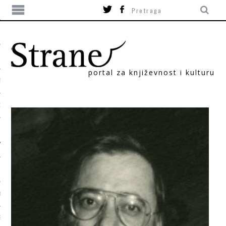
portal za književnost i kulturu
TIKA
ORI
T
SUM