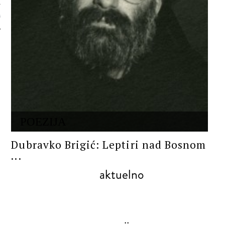
 AUTORA
POEZIJA
Dubravko Brigić: Leptiri nad Bosnom
...
aktuelno