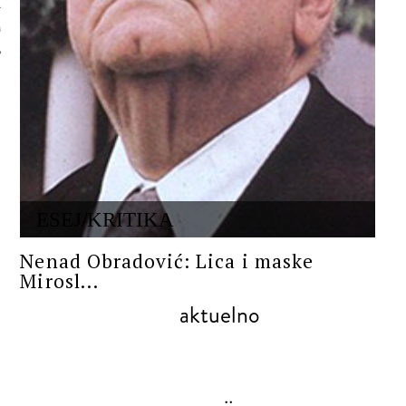
 AUTORA
ESEJ/KRITIKA
Nenad Obradović: Lica i maske
Mirosl...
aktuelno