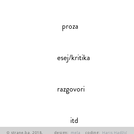
proza
esej/kritika
razgovori
itd
strane.ba, 2018.
design:
mela
coding:
Haris Hadžić
©