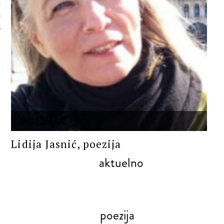
 AUTORA
POEZIJA
Lidija Jasnić, poezija
aktuelno
poezija