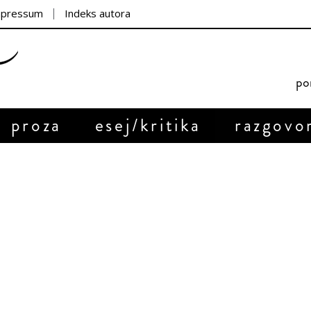
mpressum
Indeks autora
por
proza
esej/kritika
razgovo