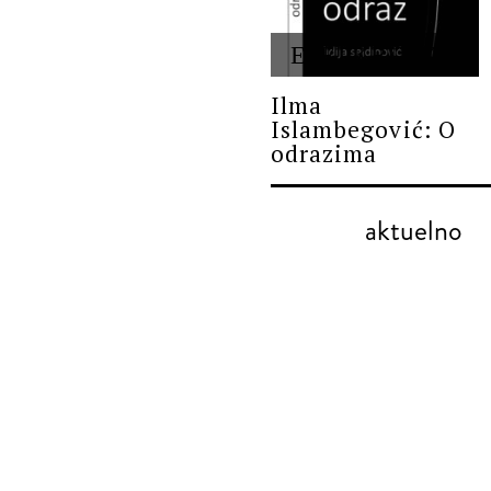
ESEJ/KRITIKA
Ilma
Islambegović: O
odrazima
aktuelno