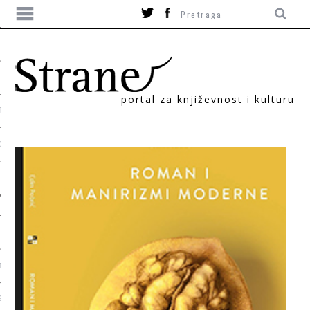
portal za književnost i kulturu
TIKA
ORI
T
SUM