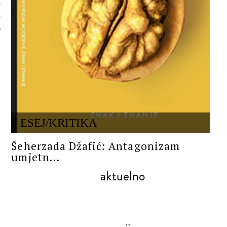
 AUTORA
ESEJ/KRITIKA
Šeherzada Džafić: Antagonizam
umjetn...
aktuelno