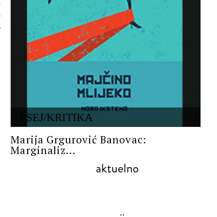
 AUTORA
ESEJ/KRITIKA
Marija Grgurović Banovac:
Marginaliz...
aktuelno