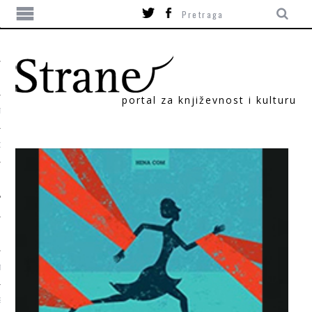
portal za književnost i kulturu
TIKA
ORI
T
SUM