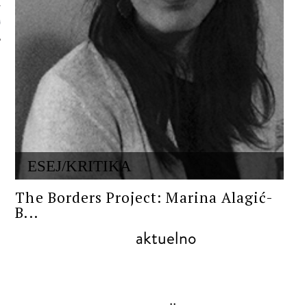
 AUTORA
ESEJ/KRITIKA
The Borders Project: Marina Alagić-
B...
aktuelno