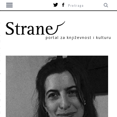
portal za književnost i kulturu
TIKA
ORI
T
SUM