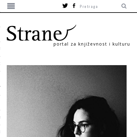
portal za književnost i kulturu
TIKA
ORI
T
SUM