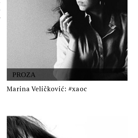
 AUTORA
PROZA
Marina Veličković: #xaoc