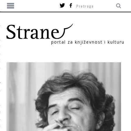
portal za književnost i kulturu
TIKA
ORI
T
SUM