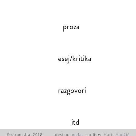
proza
esej/kritika
razgovori
itd
strane.ba, 2018.
design:
mela
coding:
Haris Hadžić
©