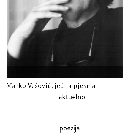
 AUTORA
POEZIJA
Marko Vešović, jedna pjesma
aktuelno
poezija